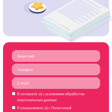
Я согласен(-а) c
условиями обработки
персональных данных
Я ознакомлен(-а) с
Политикой