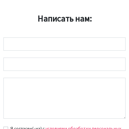
Написать нам:
Имя
Email
Сообщение
Я согласен(-на) c
условиями обработки персональных