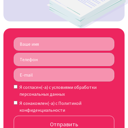
Я согласен(-а) c
условиями обработки
персональных данных
Я ознакомлен(-а) с
Политикой
конфиденциальности
Отправить