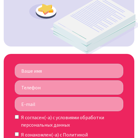
Я согласен(-а) c
условиями обработки
персональных данных
Я ознакомлен(-а) с
Политикой