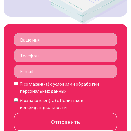
Я согласен(-а) c
условиями обработки
персональных данных
Я ознакомлен(-а) с
Политикой
конфиденциальности
Отправить