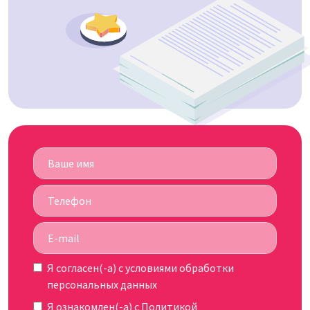
Я согласен(-а) c
условиями обработки
персональных данных
Я ознакомлен(-а) с
Политикой