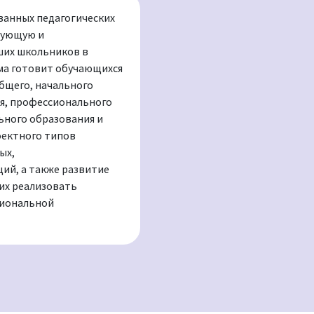
анных педагогических
рующую и
ших школьников в
ма готовит обучающихся
общего, начального
ия, профессионального
ьного образования и
оектного типов
ых,
й, а также развитие
их реализовать
иональной