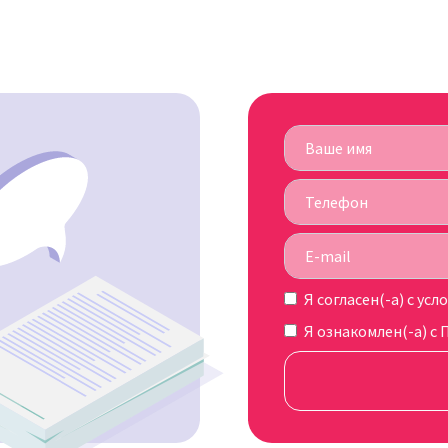
Я согласен(-а) c
усл
Я ознакомлен(-а) с