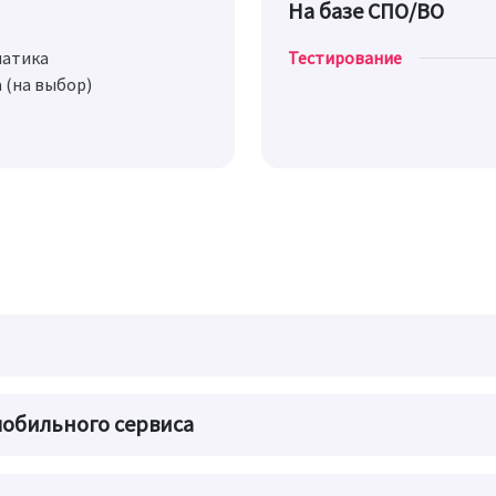
На базе СПО/ВО
матика
Тестирование
 (на выбор)
мобильного сервиса