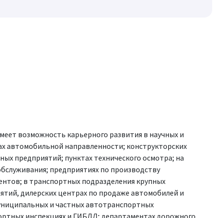
меет возможность карьерного развития в научных и
ах автомобильной направленности; конструкторских
ых предприятий; пунктах технического осмотра; на
обслуживания; предприятиях по производству
нтов; в транспортных подразделения крупных
тий, дилерских центрах по продаже автомобилей и
униципальных и частных автотранспортных
портных инспекциях и ГИБДД; департаментах дорожного