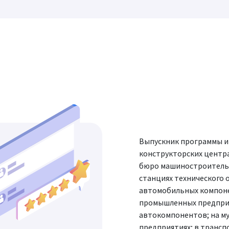
Выпускник программы и
конструкторских центр
бюро машиностроительн
станциях технического 
автомобильных компоне
промышленных предприя
автокомпонентов; на м
предприятиях; в транс