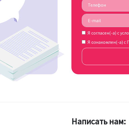
Я согласен(-а) c
усл
Я ознакомлен(-а) с
Написать нам: