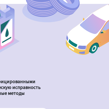
ифицированными
ескую исправность
ные методы