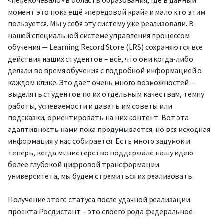
«перекочевало» в область образования, где в данный
момент это пока ещё «передовой край» и мало кто этим
пользуется. Мы у себя эту систему уже реализовали. В
нашей специальной системе управления процессом
обучения — Learning Record Store (LRS) сохраняются все
действия наших студентов – всё, что они когда-либо
делали во время обучения с подробной информацией о
каждом клике. Это даёт очень много возможностей –
выделять студентов по их отдельным качествам, темпу
работы, успеваемости и давать им советы или
подсказки, ориентировать на них контент. Вот эта
адаптивность нами пока продумывается, но вся исходная
информация у нас собирается. Есть много задумок и
теперь, когда министерство поддержало нашу идею
более глубокой цифровой трансформации
университета, мы будем стремиться их реализовать.
Получение этого статуса после удачной реализации
проекта Росдистант – это своего рода федеральное